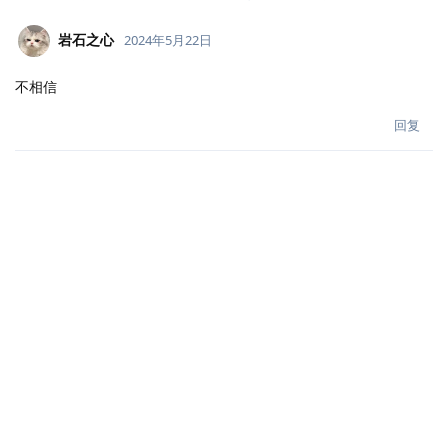
岩石之心
2024年5月22日
不相信
回复