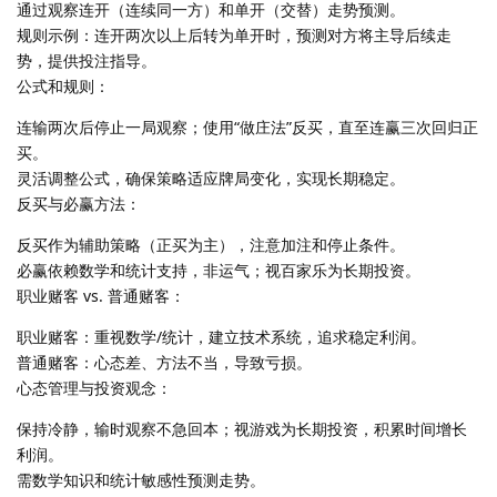
通过观察连开（连续同一方）和单开（交替）走势预测。
规则示例：连开两次以上后转为单开时，预测对方将主导后续走
势，提供投注指导。
公式和规则：
连输两次后停止一局观察；使用“做庄法”反买，直至连赢三次回归正
买。
灵活调整公式，确保策略适应牌局变化，实现长期稳定。
反买与必赢方法：
反买作为辅助策略（正买为主），注意加注和停止条件。
必赢依赖数学和统计支持，非运气；视百家乐为长期投资。
职业赌客 vs. 普通赌客：
职业赌客：重视数学/统计，建立技术系统，追求稳定利润。
普通赌客：心态差、方法不当，导致亏损。
心态管理与投资观念：
保持冷静，输时观察不急回本；视游戏为长期投资，积累时间增长
利润。
需数学知识和统计敏感性预测走势。