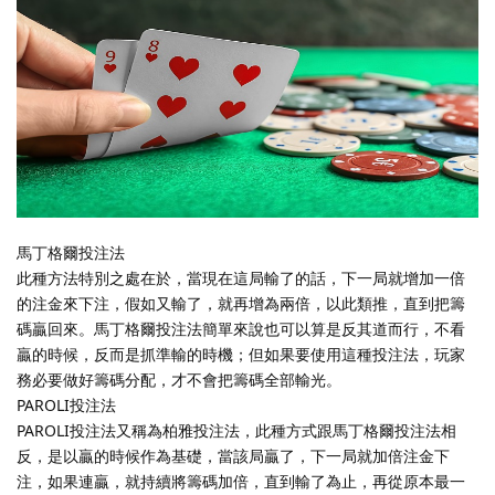
馬丁格爾投注法
此種方法特別之處在於，當現在這局輸了的話，下一局就增加一倍
的注金來下注，假如又輸了，就再增為兩倍，以此類推，直到把籌
碼贏回來。馬丁格爾投注法簡單來說也可以算是反其道而行，不看
贏的時候，反而是抓準輸的時機；但如果要使用這種投注法，玩家
務必要做好籌碼分配，才不會把籌碼全部輸光。
PAROLI投注法
PAROLI投注法又稱為柏雅投注法，此種方式跟馬丁格爾投注法相
反，是以贏的時候作為基礎，當該局贏了，下一局就加倍注金下
注，如果連贏，就持續將籌碼加倍，直到輸了為止，再從原本最一