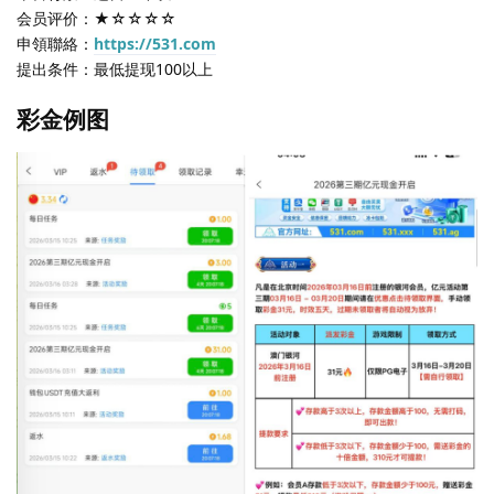
会员评价：★☆☆☆☆
申領聯絡：
https://531.com
提出条件：最低提现100以上
彩金例图