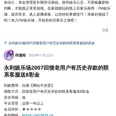
加信心，资金管理是长期存活基础。保持娱乐心态，不因输赢影响
判断，才能真正享受游戏。在家就能玩的线上百家乐推荐：FM娱乐
城，提供安全、真人直播体验，让你轻松掌握技巧！准备好挑战了
吗？加入FM娱乐城，开始你的百家乐之旅吧！
回复
于
永利娱乐场2007回馈老用户有历史存款的联系客服送8彩金
传递给
2025年11月22日
永利娱乐场2007回馈老用户有历史存款的联
系客服送8彩金
到账费用：自测【网站不担责】
领取方式：回馈老用户有历史存款的联系客服送8彩金
安全等级：低
平台背景：运营一年以上
会员评价：★☆☆☆☆
申領聯絡：
https://422635.cn