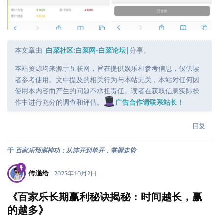
本文章由
|白菜社区:白菜网-白菜论坛|
分享。
本站资源均来源于互联网，旨在提供娱乐和参考信息，仅供读
者参考使用。文中提及的相关行为与本站无关，本站对任何因
使用本内容而产生的问题不承担责任。读者在获取信息实际操
作中进行充分的调查和评估。
广告合作请联系站长！
回复
于
百家乐预测神功：从连开到单开，掌握走势
传递给
2025年10月2日
《百家乐长期赢利秘诀揭秘：时间越长，赢
的越多》