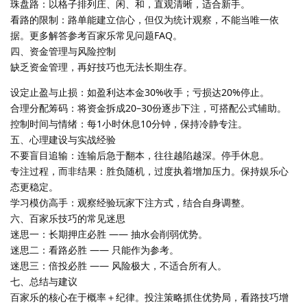
珠盘路：以格子排列庄、闲、和，直观清晰，适合新手。
看路的限制：路单能建立信心，但仅为统计观察，不能当唯一依
据。更多解答参考百家乐常见问题FAQ。
四、资金管理与风险控制
缺乏资金管理，再好技巧也无法长期生存。
设定止盈与止损：如盈利达本金30%收手；亏损达20%停止。
合理分配筹码：将资金拆成20–30份逐步下注，可搭配公式辅助。
控制时间与情绪：每1小时休息10分钟，保持冷静专注。
五、心理建设与实战经验
不要盲目追输：连输后急于翻本，往往越陷越深。停手休息。
专注过程，而非结果：胜负随机，过度执着增加压力。保持娱乐心
态更稳定。
学习模仿高手：观察经验玩家下注方式，结合自身调整。
六、百家乐技巧的常见迷思
迷思一：长期押庄必胜 —— 抽水会削弱优势。
迷思二：看路必胜 —— 只能作为参考。
迷思三：倍投必胜 —— 风险极大，不适合所有人。
七、总结与建议
百家乐的核心在于概率＋纪律。投注策略抓住优势局，看路技巧增