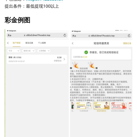
提出条件：最低提现100以上
彩金例图