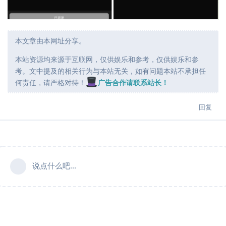
本文章由本网址分享。
本站资源均来源于互联网，仅供娱乐和参考，仅供娱乐和参
考。文中提及的相关行为与本站无关，如有问题本站不承担任
何责任，请严格对待！
广告合作请联系站长！
回复
说点什么吧...