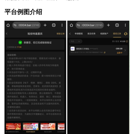
平台例图介绍