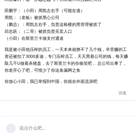
田鹏宇：（小田）周凯左右手（可能在逃）
周凯：（老板）被抓黑心公司
（鹏总）：周凯左右手，负责这栋楼的黑管理被抓了
邱忠跃：（二哥）被抓负责买卖人口
（小田）在斯里兰卡做支付通道
我是被小田他压榨的员工，一天本来就挣不了几个钱，辛苦赚的工
资还被扣了3000多迪，专门压榨员工，天天黑着公司的钱，每天赚
取几千U做着杀猪盘，去了斯里兰卡的你偷笑吧， 总公司出事了，
你老开心了吧，可惜少了你这条漏网之鱼
你放心小田，我已举报到中国，你就在外面流浪吧
回复
说点什么吧...