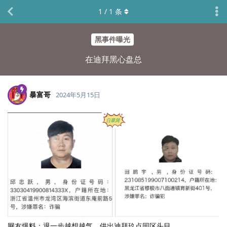
1
/
1
条
黑事件曝光
在迪拜黑心盘总
暴富哥
2024年5月15日
网友爆料：退一步越想越气，供出迪拜玖点园区头目