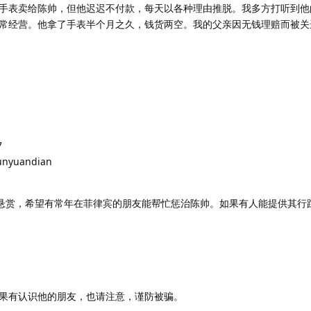
手表卖给陈帅，但他迟迟不付款，每天以各种理由推脱。我多方打听到他
常经营。他拿了手表半个月之久，钱货两空。我的父亲因无钱理赔而被关
7
nyuandian
索悬赏，希望有常年在菲律宾的朋友能帮忙惩治陈帅。如果有人能提供其行
果有认识他的朋友，也请注意，谨防被骗。