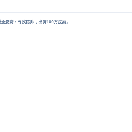
重金悬赏：寻找陈帅，出资100万皮索
」