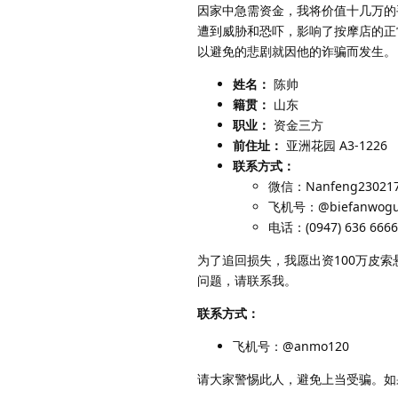
因家中急需资金，我将价值十几万的
遭到威胁和恐吓，影响了按摩店的正
以避免的悲剧就因他的诈骗而发生。
姓名：
陈帅
籍贯：
山东
职业：
资金三方
前住址：
亚洲花园 A3-1226
联系方式：
微信：Nanfeng23021
飞机号：@biefanwogu
电话：(0947) 636 6666
为了追回损失，我愿出资100万皮
问题，请联系我。
联系方式：
飞机号：@anmo120
请大家警惕此人，避免上当受骗。如