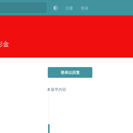
注册
登录
彩金
登录以回复
最早内容