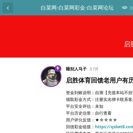
白菜网-白菜网彩金-白菜网论坛
合
启
睡别人马子
3 7月
启胜体育回馈老用户有历
资金到账说明：自测【充值本站不担
领取彩金方式：注册实名绑卡联系客
平台安全评估：未知
平台历史信誉：自行查看
用户评分反馈：★☆☆☆☆
回馈彩金链接：
https://qsbet8.co