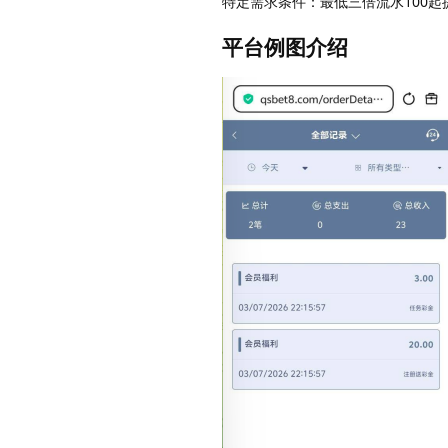
特定需求条件：最低三倍流水100起
平台例图介绍