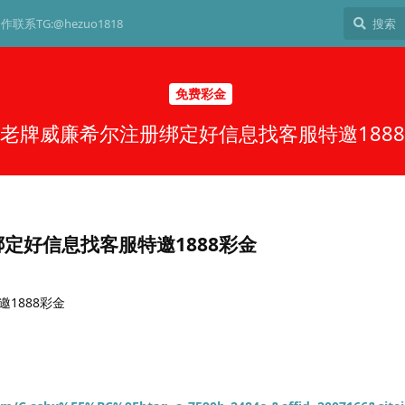
作联系TG:@hezuo1818
免费彩金
老牌威廉希尔注册绑定好信息找客服特邀188
定好信息找客服特邀1888彩金
1888彩金