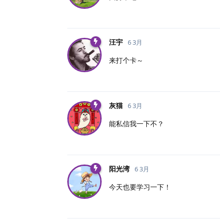
汪宇
6 3月
来打个卡～
灰猫
6 3月
能私信我一下不？
阳光湾
6 3月
今天也要学习一下！