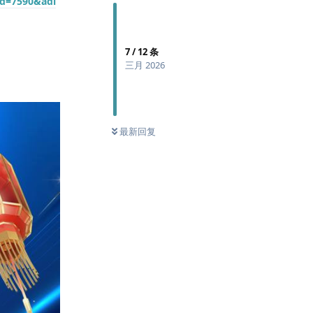
id=7590&adi
7
/
12
条
三月 2026
最新回复