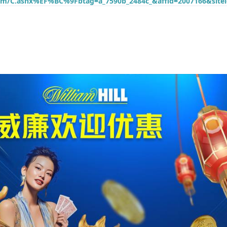
com/C.ashx%EF%BC%9Fbtag=a_7590b_2484c_&affid=2007166&site