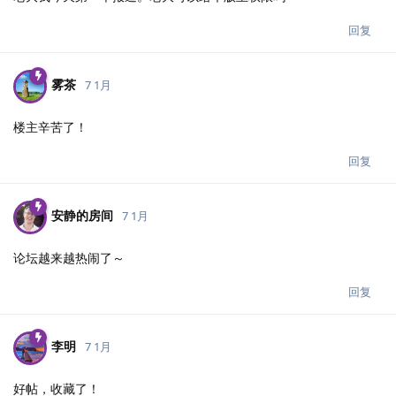
回复
雾茶
7 1月
楼主辛苦了！
回复
安静的房间
7 1月
论坛越来越热闹了～
回复
李明
7 1月
好帖，收藏了！