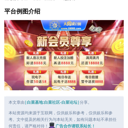
平台例图介绍
本文章由
|白菜基地:白菜社区-白菜论坛|
分享。
本站资源均来源于互联网，仅供娱乐和参考，仅供娱乐和参
考。文中提及的相关行为与本站无关，如有问题本站不承担任
何责任，请严格对待！
广告合作请联系站长！