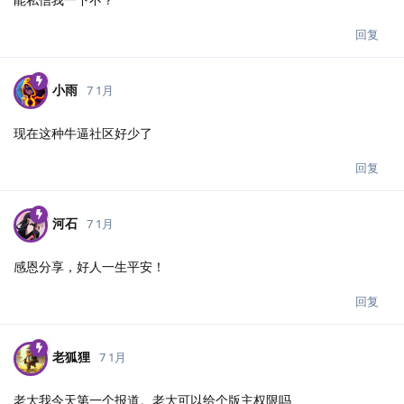
回复
小雨
7 1月
现在这种牛逼社区好少了
回复
河石
7 1月
感恩分享，好人一生平安！
回复
老狐狸
7 1月
老大我今天第一个报道。老大可以给个版主权限吗