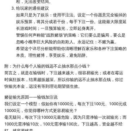
程，无法改变结局。
给玩家的通俗建议
如果只是为了娱乐：使用平注法。设定一个你愿意完全输掉的
娱乐预算，将其分成若干份，每手下注一份。这能最大限度延
长游戏时间；一旦预算输光，立即起身离开。
警惕任何声称能“战胜赌场”的策略：它们要么是骗局，要么是
忽略小概率巨大风险的自欺欺人。永远记住：不赌为赢。
希望这个详尽分析能帮助你清晰理解百家乐和各种下注策略的
本质。理性赌博，享受娱乐，避免陷阱。
附：为什么每个人输的钱远不止抽水那点小钱？
简言之，就是在输钱时，下注越来越大，很容易输光；或者在霉运
时疯狂扳本，结果越扳越深。所以你输的远不止抽水那点钱，你过
快输光本金，远没有等到理论期望值生效。
赌徒输光原因——输钱加注说
我们设定一个模型：假如你有10000元，每次下注100元、1000元或
10000元，你觉得哪种方式更容易输光？
毫无疑问，每次下注10000元最危险，因为只需净输一次就输光；而
1000元需净输10次，100元需净输100次。下注越高，资金越不经
打，越容易破产。