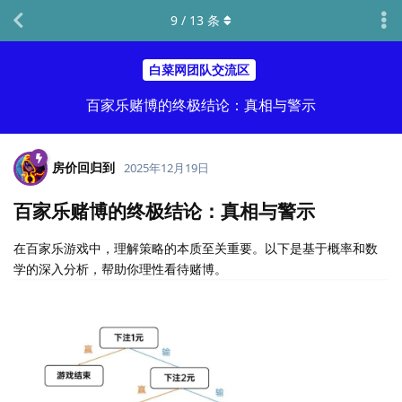
9
/
13
条
白菜网团队交流区
百家乐赌博的终极结论：真相与警示
房价回归到
2025年12月19日
百家乐赌博的终极结论：真相与警示
在百家乐游戏中，理解策略的本质至关重要。以下是基于概率和数
学的深入分析，帮助你理性看待赌博。