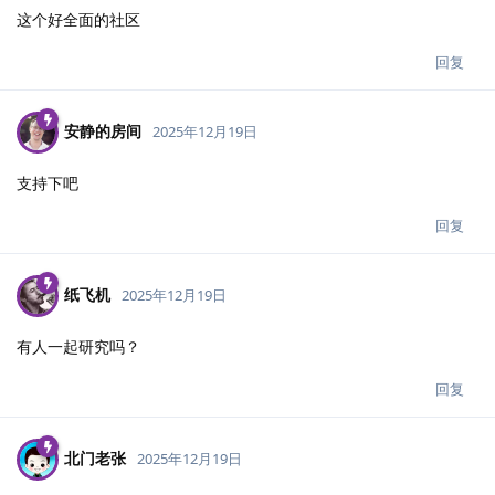
这个好全面的社区
回复
安静的房间
2025年12月19日
支持下吧
回复
纸飞机
2025年12月19日
有人一起研究吗？
回复
北门老张
2025年12月19日