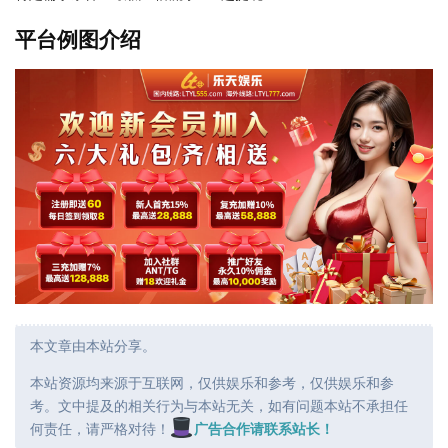
平台例图介绍
本文章由本站分享。
本站资源均来源于互联网，仅供娱乐和参考，仅供娱乐和参
考。文中提及的相关行为与本站无关，如有问题本站不承担任
何责任，请严格对待！
广告合作请联系站长！